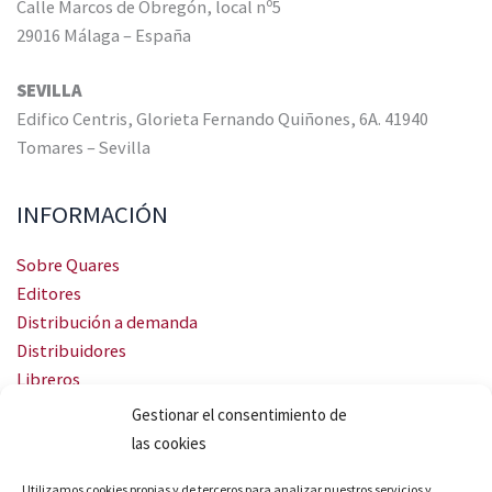
Calle Marcos de Obregón, local nº5
29016 Málaga – España
SEVILLA
Edifico Centris, Glorieta Fernando Quiñones, 6A. 41940
Tomares – Sevilla
INFORMACIÓN
Sobre Quares
Editores
Distribución a demanda
Distribuidores
Libreros
Servicio Landingweb
Gestionar el consentimiento de
Crea tu audiobook
las cookies
SÍGUENOS
Utilizamos cookies propias y de terceros para analizar nuestros servicios y