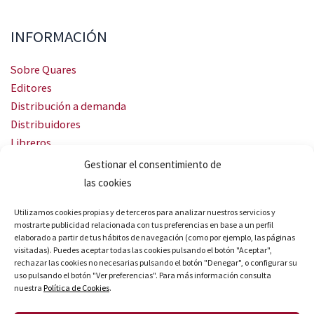
INFORMACIÓN
Sobre Quares
Editores
Distribución a demanda
Distribuidores
Libreros
Servicio Landingweb
Gestionar el consentimiento de
Crea tu audiobook
las cookies
SÍGUENOS
Utilizamos cookies propias y de terceros para analizar nuestros servicios y
mostrarte publicidad relacionada con tus preferencias en base a un perfil
elaborado a partir de tus hábitos de navegación (como por ejemplo, las páginas
visitadas). Puedes aceptar todas las cookies pulsando el botón "Aceptar",
rechazar las cookies no necesarias pulsando el botón "Denegar", o configurar su
uso pulsando el botón "Ver preferencias". Para más información consulta
nuestra
Política de Cookies
.
© Quares 2026 Todos los derechos reservados