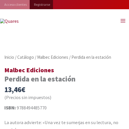
Ir
Acceso clientes
Registrarse
al
contenido
Inicio
/
Catálogo
/
Malbec Ediciones
/ Perdida en la estación
Malbec Ediciones
Perdida en la estación
13,46
€
(Precios sin impuestos)
ISBN:
9788494485770
La autora advierte: «Una vez te sumerjas en su lectura, no