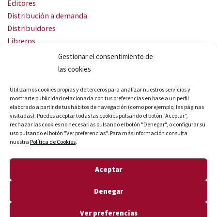
Editores
Distribución a demanda
Distribuidores
Libreros
Servicio Landingweb
Gestionar el consentimiento de
Crea tu audiobook
las cookies
SÍGUENOS
Utilizamos cookies propias y de terceros para analizar nuestros servicios y
mostrarte publicidad relacionada con tus preferencias en base a un perfil
elaborado a partir de tus hábitos de navegación (como por ejemplo, las páginas
visitadas). Puedes aceptar todas las cookies pulsando el botón "Aceptar",
rechazar las cookies no necesarias pulsando el botón "Denegar", o configurar su
uso pulsando el botón "Ver preferencias". Para más información consulta
nuestra
Política de Cookies
.
© Quares 2026 Todos los derechos reservados
Aceptar
Aviso legal
Política de privacidad
Denegar
Política de cookies
Declaración de accesibilidad
Ver preferencias