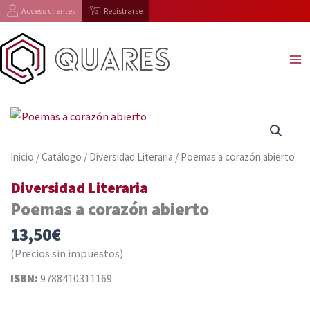
Ir
Acceso clientes
Registrarse
al
contenido
Inicio
/
Catálogo
/
Diversidad Literaria
/ Poemas a corazón abierto
Diversidad Literaria
Poemas a corazón abierto
13,50
€
(Precios sin impuestos)
ISBN:
9788410311169