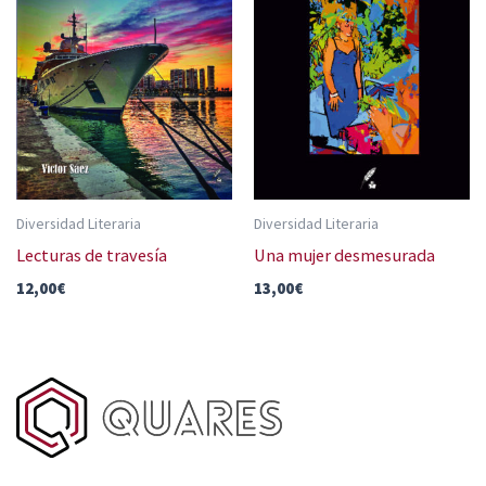
Diversidad Literaria
Diversidad Literaria
Lecturas de travesía
Una mujer desmesurada
12,00
€
13,00
€