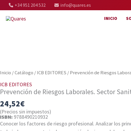
Ir
+34 951 204 532
info@quares.es
al
INICIO
S
contenido
Inicio
/
Catálogo
/
ICB EDITORES
/ Prevención de Riesgos Laboral
ICB EDITORES
Prevención de Riesgos Laborales. Sector Sanit
24,52
€
(Precios sin impuestos)
ISBN:
9788490210932
Conocer los factores de riesgo profesional. Analizar los pr