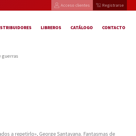
Acceso clientes
Registrarse
ISTRIBUIDORES
LIBREROS
CATÁLOGO
CONTACTO
e guerras
ados a repetirlo», George Santayana. Fantasmas de