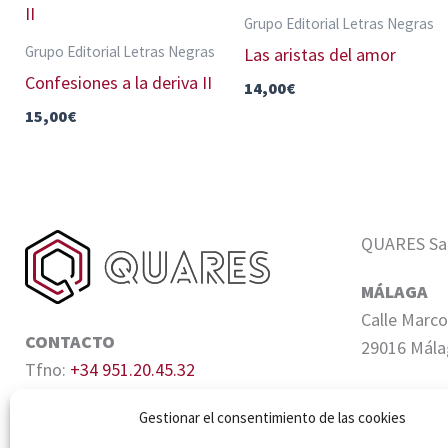
Grupo Editorial Letras Negras
Grupo Editorial Letras Negras
Las aristas del amor
Confesiones a la deriva II
14,00
€
15,00
€
QUARES Sale
MÁLAGA
Calle Marco
CONTACTO
29016 Mála
Tfno:
+34 951.20.45.32
Email:
info@quares.es
SEVILLA
Gestionar el consentimiento de las cookies
Edifico Cen