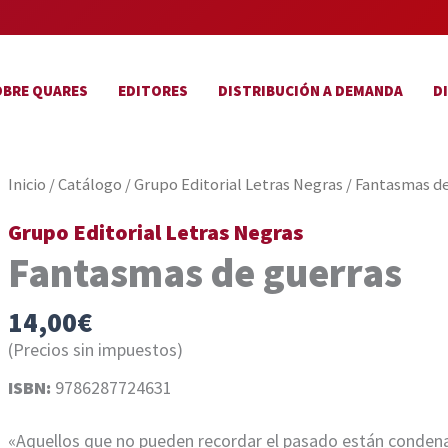
OBRE QUARES
EDITORES
DISTRIBUCIÓN A DEMANDA
D
Inicio
/
Catálogo
/
Grupo Editorial Letras Negras
/ Fantasmas d
Grupo Editorial Letras Negras
Fantasmas de guerras
14,00
€
(Precios sin impuestos)
ISBN:
9786287724631
«Aquellos que no pueden recordar el pasado están conden