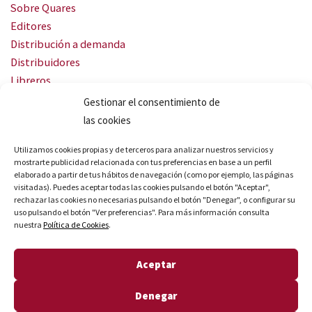
Sobre Quares
Editores
Distribución a demanda
Distribuidores
Libreros
Servicio Landingweb
Gestionar el consentimiento de
Crea tu audiobook
las cookies
SÍGUENOS
Utilizamos cookies propias y de terceros para analizar nuestros servicios y
mostrarte publicidad relacionada con tus preferencias en base a un perfil
elaborado a partir de tus hábitos de navegación (como por ejemplo, las páginas
visitadas). Puedes aceptar todas las cookies pulsando el botón "Aceptar",
rechazar las cookies no necesarias pulsando el botón "Denegar", o configurar su
uso pulsando el botón "Ver preferencias". Para más información consulta
nuestra
Política de Cookies
.
© Quares 2026 Todos los derechos reservados
Aceptar
Aviso legal
Política de privacidad
Denegar
Política de cookies