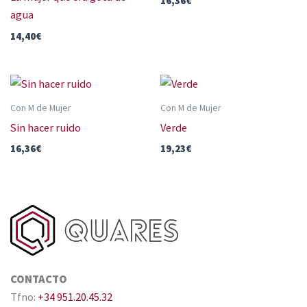
16,36
€
agua
14,40
€
Con M de Mujer
Con M de Mujer
Sin hacer ruido
Verde
16,36
€
19,23
€
CONTACTO
Tfno:
+34 951.20.45.32