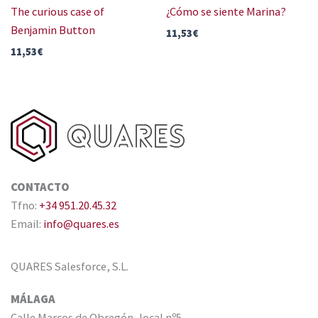
The curious case of
¿Cómo se siente Marina?
Benjamin Button
11,53
€
11,53
€
CONTACTO
Tfno:
+34 951.20.45.32
Email:
info@quares.es
QUARES Salesforce, S.L.
MÁLAGA
Calle Marcos de Obregón, local nº5