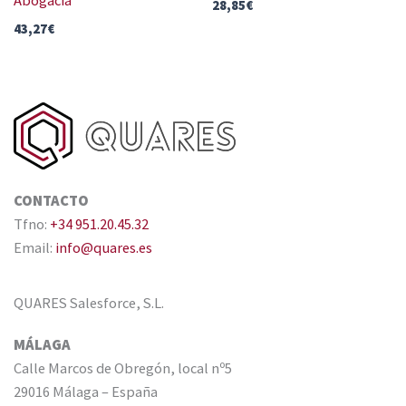
Abogacía
28,85
€
43,27
€
CONTACTO
Tfno:
+34 951.20.45.32
Email:
info@quares.es
QUARES Salesforce, S.L.
MÁLAGA
Calle Marcos de Obregón, local nº5
29016 Málaga – España