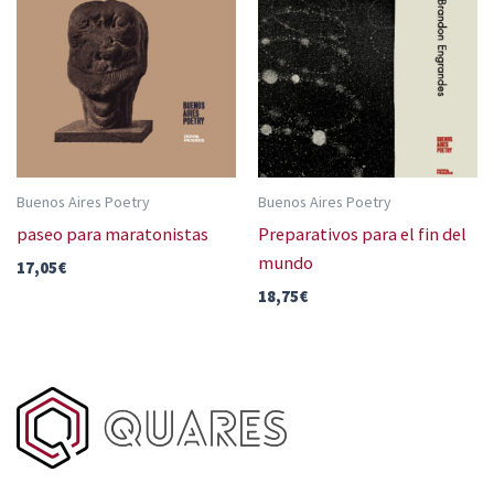
Buenos Aires Poetry
Buenos Aires Poetry
paseo para maratonistas
Preparativos para el fin del
mundo
17,05
€
18,75
€