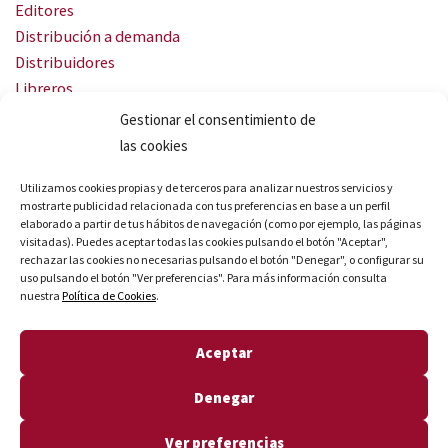
Editores
Distribución a demanda
Distribuidores
Libreros
Servicio Landingweb
Gestionar el consentimiento de
Crea tu audiobook
las cookies
SÍGUENOS
Utilizamos cookies propias y de terceros para analizar nuestros servicios y
mostrarte publicidad relacionada con tus preferencias en base a un perfil
elaborado a partir de tus hábitos de navegación (como por ejemplo, las páginas
visitadas). Puedes aceptar todas las cookies pulsando el botón "Aceptar",
rechazar las cookies no necesarias pulsando el botón "Denegar", o configurar su
uso pulsando el botón "Ver preferencias". Para más información consulta
nuestra
Política de Cookies
.
© Quares 2026 Todos los derechos reservados
Aceptar
Aviso legal
Política de privacidad
Denegar
Política de cookies
Declaración de accesibilidad
Ver preferencias