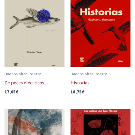
Buenos Aires Poetry
Buenos Aires Poetry
De peces eléctricos
Historias
17,05
€
18,75
€