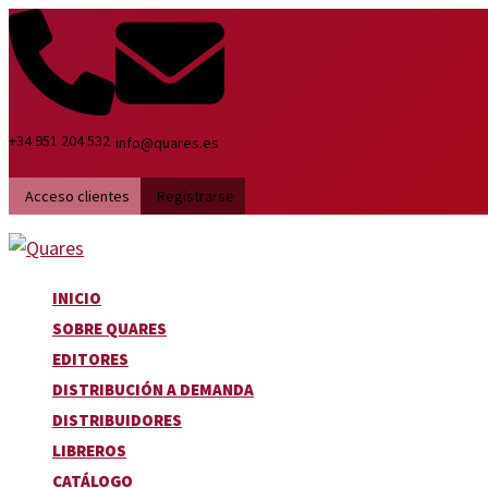
Ir
al
contenido
+34 951 204 532
info@quares.es
Acceso clientes
Registrarse
INICIO
SOBRE QUARES
EDITORES
DISTRIBUCIÓN A DEMANDA
DISTRIBUIDORES
LIBREROS
CATÁLOGO