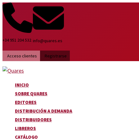
Ir
al
contenido
+34 951 204 532
info@quares.es
Acceso clientes
Registrarse
INICIO
SOBRE QUARES
EDITORES
DISTRIBUCIÓN A DEMANDA
DISTRIBUIDORES
LIBREROS
CATÁLOGO