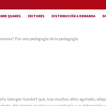
OBRE QUARES
EDITORES
DISTRIBUCIÓN A DEMANDA
D
fesores? Por una pedagogía de la pedagogía
sofo Georges Gusdorf que, tras muchos años agotado, adqui
scípulo, del espacio escolar y su sociología, y su indagación 