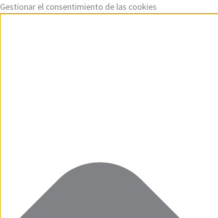
Ir
Funcional
Marketing
Estadísticas
Preferencias
Gestionar el consentimiento de las cookies
al
contenido