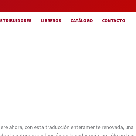
ISTRIBUIDORES
LIBREROS
CATÁLOGO
CONTACTO
ere ahora, con esta traducción enteramente renovada, una
sobre la naturaleza y función de la pedagogía, no sólo no han