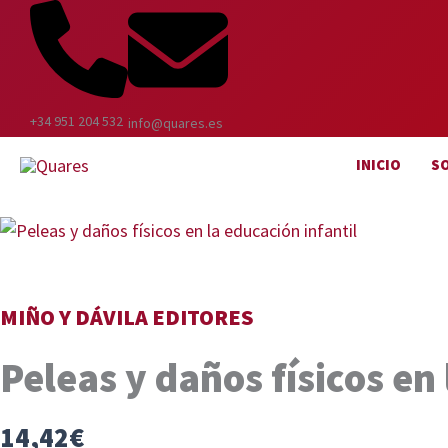
Ir
al
contenido
+34 951 204 532
info@quares.es
INICIO
S
MIÑO Y DÁVILA EDITORES
Peleas y daños físicos en 
14,42
€