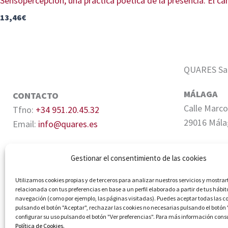
Sensopercepción, una práctica poética de la presencia. El c
13,46
€
QUARES Sale
MÁLAGA
CONTACTO
Calle Marco
Tfno:
+34 951.20.45.32
29016 Mála
Email:
info@quares.es
SEVILLA
Gestionar el consentimiento de las cookies
Edifico Cen
Quiñones, 6
Utilizamos cookies propias y de terceros para analizar nuestros servicios y mostrar
relacionada con tus preferencias en base a un perfil elaborado a partir de tus hábit
navegación (como por ejemplo, las páginas visitadas). Puedes aceptar todas las c
pulsando el botón "Aceptar", rechazar las cookies no necesarias pulsando el botón
configurar su uso pulsando el botón "Ver preferencias". Para más información cons
Política de Cookies
.
© Quares 2026 Todos los derechos reservados