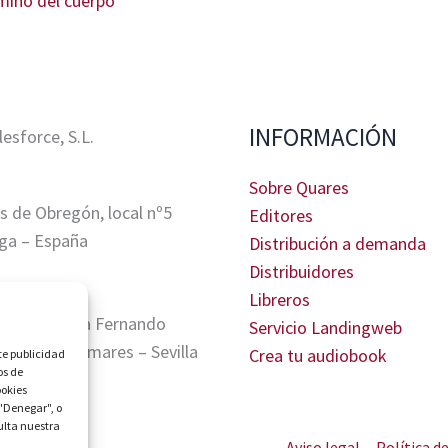
amino del cuerpo
INFORMACIÓN
sforce, S.L.
Sobre Quares
s de Obregón, local nº5
Editores
ga – España
Distribución a demanda
Distribuidores
Libreros
tris, Glorieta Fernando
Servicio Landingweb
A. 41940 Tomares – Sevilla
Crea tu audiobook
te publicidad
os de
ookies
 "Denegar", o
ulta nuestra
Aviso legal
Política d