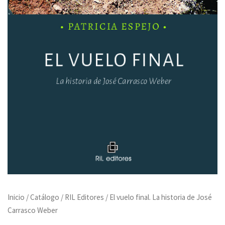
Inicio
/
Catálogo
/
RIL Editores
/ El vuelo final. La historia de José
Carrasco Weber