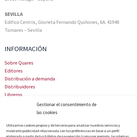
SEVILLA
Edifico Centris, Glorieta Fernando Quiñones, 6A. 41940
Tomares – Sevilla
INFORMACIÓN
Sobre Quares
Editores
Distribución a demanda
Distribuidores
Libreros
Servicio Landingweb
Gestionar el consentimiento de
Crea tu audiobook
las cookies
SÍGUENOS
Utilizamos cookies propias y de terceros para analizar nuestros servicios y
mostrarte publicidad relacionada con tus preferencias en base a un perfil
elaborado a partir de tus hábitos de navegación (como por ejemplo, las páginas