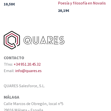
Poesía y filosofía en Novalis
10,58
€
20,19
€
CONTACTO
Tfno:
+34 951.20.45.32
Email:
info@quares.es
QUARES Salesforce, S.L.
MÁLAGA
Calle Marcos de Obregón, local nº5
29016 Málaga – España