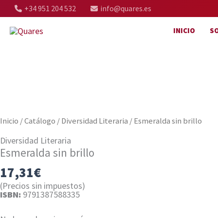
Ir
+34 951 204 532
info@quares.es
al
INICIO
S
contenido
Inicio
/
Catálogo
/
Diversidad Literaria
/ Esmeralda sin brillo
Diversidad Literaria
Esmeralda sin brillo
17,31
€
(Precios sin impuestos)
ISBN:
9791387588335