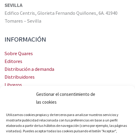
SEVILLA
Edifico Centris, Glorieta Fernando Quiñones, 6A. 41940
Tomares – Sevilla
INFORMACIÓN
Sobre Quares
Editores
Distribución a demanda
Distribuidores
Libreros
Servicio Landingweb
Gestionar el consentimiento de
Crea tu audiobook
las cookies
SÍGUENOS
Utilizamos cookies propias y de terceros para analizar nuestros servicios y
mostrarte publicidad relacionada con tus preferencias en base a un perfil
elaborado a partir de tus hábitos de navegación (como por ejemplo, las páginas
visitadas). Puedes aceptar todas las cookies pulsando el botón "Aceptar",