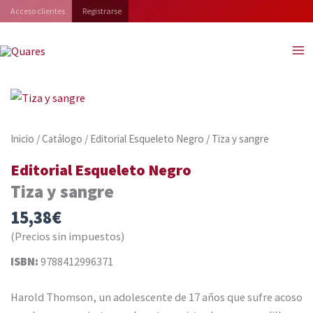
Ir
Acceso clientes
Registrarse
al
contenido
Inicio
/
Catálogo
/
Editorial Esqueleto Negro
/ Tiza y sangre
Editorial Esqueleto Negro
Tiza y sangre
15,38
€
(Precios sin impuestos)
ISBN:
9788412996371
Harold Thomson, un adolescente de 17 años que sufre acoso