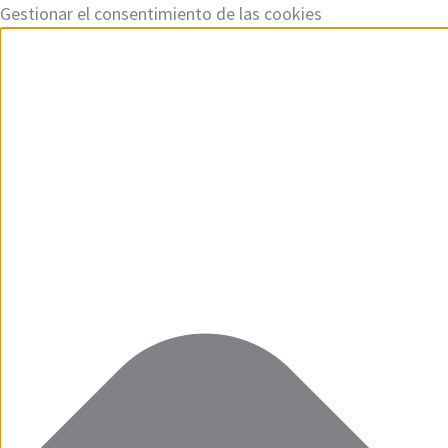
Ir
Funcional
Marketing
Estadísticas
Preferencias
Gestionar el consentimiento de las cookies
al
contenido