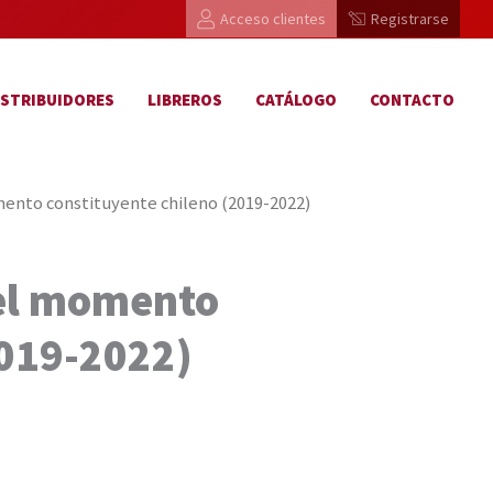
Acceso clientes
Registrarse
ISTRIBUIDORES
LIBREROS
CATÁLOGO
CONTACTO
omento constituyente chileno (2019-2022)
 el momento
2019-2022)