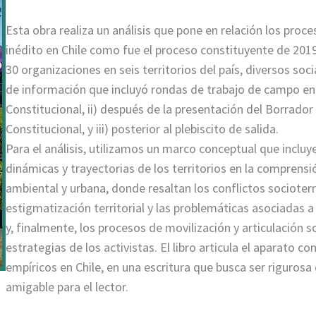
Esta obra realiza un análisis que pone en relación los proc
inédito en Chile como fue el proceso constituyente de 201
30 organizaciones en seis territorios del país, diversos so
de información que incluyó rondas de trabajo de campo en 
Constitucional, ii) después de la presentación del Borrado
Constitucional, y iii) posterior al plebiscito de salida.
Para el análisis, utilizamos un marco conceptual que incluye l
dinámicas y trayectorias de los territorios en la comprensió
ambiental y urbana, donde resaltan los conflictos socioterrit
estigmatización territorial y las problemáticas asociadas a 
y, finalmente, los procesos de movilización y articulación so
estrategias de los activistas. El libro articula el aparato c
empíricos en Chile, en una escritura que busca ser rigurosa
amigable para el lector.