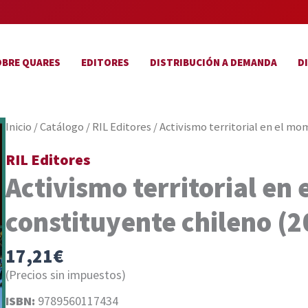
OBRE QUARES
EDITORES
DISTRIBUCIÓN A DEMANDA
D
Inicio
/
Catálogo
/
RIL Editores
/ Activismo territorial en el m
RIL Editores
Activismo territorial en
constituyente chileno (
17,21
€
(Precios sin impuestos)
ISBN:
9789560117434