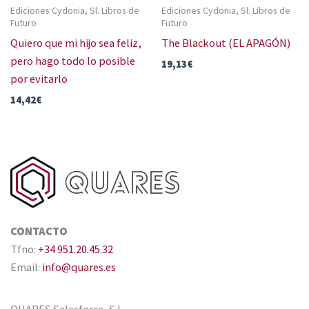
Ediciones Cydonia, Sl. Libros de
Ediciones Cydonia, Sl. Libros de
Futuro
Futuro
Quiero que mi hijo sea feliz,
The Blackout (EL APAGÓN)
pero hago todo lo posible
19,13
€
por evitarlo
14,42
€
CONTACTO
Tfno:
+34 951.20.45.32
Email:
info@quares.es
QUARES Salesforce, S.L.