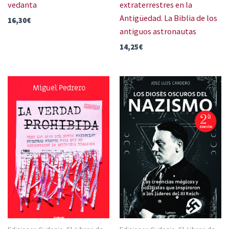
vedanta
extraterrestres en la
Antigüedad. La Biblia de los
16,30
€
antiguos astronautas
14,25
€