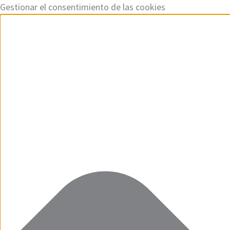
Ir
Funcional
Marketing
Estadísticas
Preferencias
Gestionar el consentimiento de las cookies
al
contenido