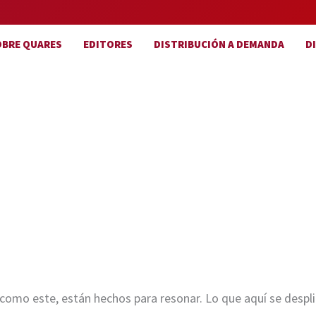
OBRE QUARES
EDITORES
DISTRIBUCIÓN A DEMANDA
D
omo este, están hechos para resonar. Lo que aquí se desplieg