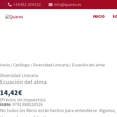
Ir
+34 951 204 532
info@quares.es
al
INICIO
S
contenido
Inicio
/
Catálogo
/
Diversidad Literaria
/ Ecuación del alma
Diversidad Literaria
Ecuación del alma
14,42
€
(Precios sin impuestos)
ISBN:
9791388028526
No todos los libros están hechos para entenderse. Algunos, c