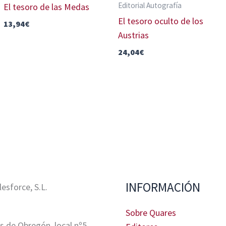
Editorial Autografía
El tesoro de las Medas
El tesoro oculto de los
13,94
€
Austrias
24,04
€
INFORMACIÓN
sforce, S.L.
Sobre Quares
s de Obregón, local nº5