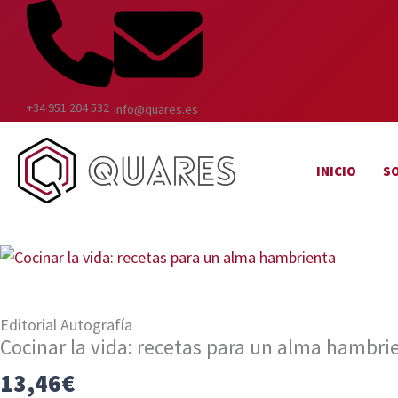
Ir
al
contenido
+34 951 204 532
info@quares.es
INICIO
S
Editorial Autografía
Cocinar la vida: recetas para un alma hambri
13,46
€