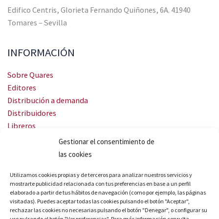
Edifico Centris, Glorieta Fernando Quiñones, 6A. 41940
Tomares – Sevilla
INFORMACIÓN
Sobre Quares
Editores
Distribución a demanda
Distribuidores
Libreros
Servicio Landingweb
Gestionar el consentimiento de
Crea tu audiobook
las cookies
SÍGUENOS
Utilizamos cookies propias y de terceros para analizar nuestros servicios y
mostrarte publicidad relacionada con tus preferencias en base a un perfil
elaborado a partir de tus hábitos de navegación (como por ejemplo, las páginas
visitadas). Puedes aceptar todas las cookies pulsando el botón "Aceptar",
rechazar las cookies no necesarias pulsando el botón "Denegar", o configurar su
uso pulsando el botón "Ver preferencias". Para más información consulta