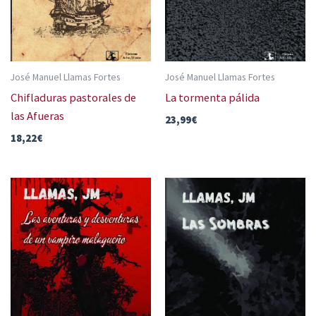
José Manuel Llamas Fortes
José Manuel Llamas Fortes
Chifladuras pastorales de
La tormenta pálida
las Afueras
23,99
€
18,22
€