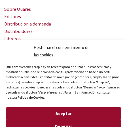
Sobre Quares
Editores
Distribución a demanda
Distribuidores
Libreros
Servicio Landingweb
Gestionar el consentimiento de
Crea tu audiobook
las cookies
SÍGUENOS
Utilizamos cookies propias y de terceros para analizar nuestros servicios y
mostrarte publicidad relacionada con tus preferencias en base a un perfil
elaborado a partir de tus hábitos de navegación (como por ejemplo, las páginas
visitadas). Puedes aceptar todas las cookies pulsando el botón "Aceptar",
rechazar las cookies no necesarias pulsando el botón "Denegar", o configurar su
uso pulsando el botón "Ver preferencias". Para más información consulta
nuestra
Política de Cookies
.
© Quares 2026 Todos los derechos reservados
Aceptar
Aviso legal
Política de privacidad
Denegar