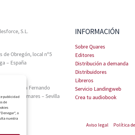
INFORMACIÓN
sforce, S.L.
Sobre Quares
s de Obregón, local nº5
Editores
ga – España
Distribución a demanda
Distribuidores
Libreros
tris, Glorieta Fernando
Servicio Landingweb
A. 41940 Tomares – Sevilla
Crea tu audiobook
te publicidad
os de
ookies
 "Denegar", o
ulta nuestra
Aviso legal
Política d