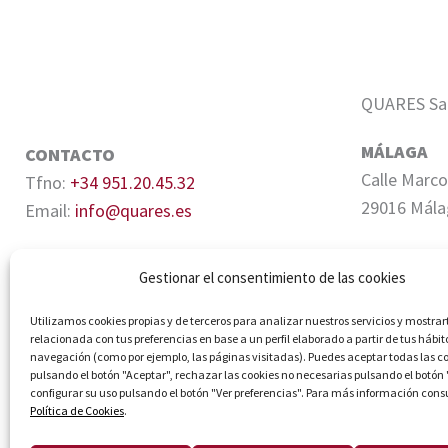
QUARES Sale
MÁLAGA
CONTACTO
Calle Marco
Tfno:
+34 951.20.45.32
29016 Mála
Email:
info@quares.es
SEVILLA
Gestionar el consentimiento de las cookies
Edifico Cen
Quiñones, 6
Utilizamos cookies propias y de terceros para analizar nuestros servicios y mostrar
relacionada con tus preferencias en base a un perfil elaborado a partir de tus hábit
navegación (como por ejemplo, las páginas visitadas). Puedes aceptar todas las c
pulsando el botón "Aceptar", rechazar las cookies no necesarias pulsando el botón
configurar su uso pulsando el botón "Ver preferencias". Para más información cons
Política de Cookies
.
© Quares 2026 Todos los derechos reservados