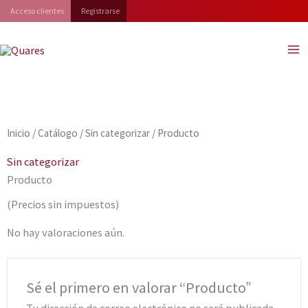
Ir
Acceso clientes
Registrarse
al
contenido
Inicio
/
Catálogo
/
Sin categorizar
/ Producto
Sin categorizar
Producto
(Precios sin impuestos)
No hay valoraciones aún.
Sé el primero en valorar “Producto”
Tu dirección de correo electrónico no será publicada.