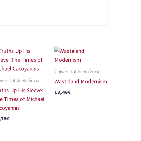
Universitat de València
versitat de València
Wasteland Modernism
uths Up His Sleeve:
13,46
€
e Times of Michael
coyannis
,79
€