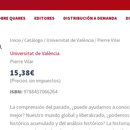
OBRE QUARES
EDITORES
DISTRIBUCIÓN A DEMANDA
D
Inicio
/
Catálogo
/
Universitat de València
/ Pierre Vilar
Universitat de València
Pierre Vilar
15,38
€
(Precios sin impuestos)
ISBN:
9788437066264
La comprensión del pasado, ¿puede ayudarnos a conocer
mejor? Nuestro mundo global y liberalizado, ¿podemos 
histórico acumulado y del análisis histórico? La historia