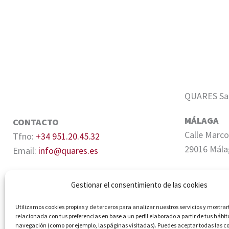
QUARES Sale
MÁLAGA
CONTACTO
Calle Marco
Tfno:
+34 951.20.45.32
29016 Mála
Email:
info@quares.es
SEVILLA
Gestionar el consentimiento de las cookies
Edifico Cen
Quiñones, 6
Utilizamos cookies propias y de terceros para analizar nuestros servicios y mostrar
relacionada con tus preferencias en base a un perfil elaborado a partir de tus hábit
navegación (como por ejemplo, las páginas visitadas). Puedes aceptar todas las c