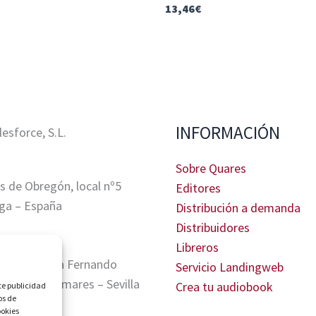
13,46
€
INFORMACIÓN
sforce, S.L.
Sobre Quares
s de Obregón, local nº5
Editores
ga – España
Distribución a demanda
Distribuidores
Libreros
tris, Glorieta Fernando
Servicio Landingweb
A. 41940 Tomares – Sevilla
Crea tu audiobook
te publicidad
os de
ookies