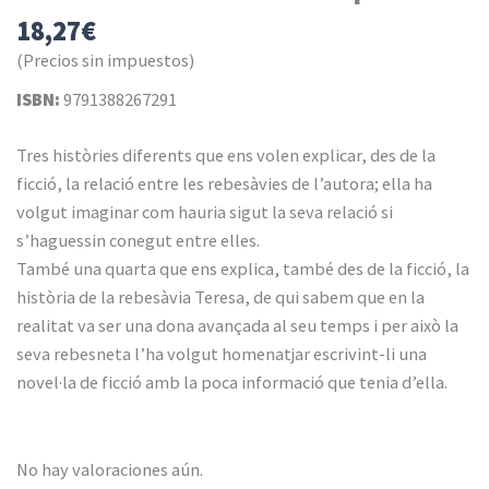
18,27
€
(Precios sin impuestos)
ISBN:
9791388267291
Tres històries diferents que ens volen explicar, des de la
ficció, la relació entre les rebesàvies de l’autora; ella ha
volgut imaginar com hauria sigut la seva relació si
s’haguessin conegut entre elles.
També una quarta que ens explica, també des de la ficció, la
història de la rebesàvia Teresa, de qui sabem que en la
realitat va ser una dona avançada al seu temps i per això la
seva rebesneta l’ha volgut homenatjar escrivint-li una
novel·la de ficció amb la poca informació que tenia d’ella.
No hay valoraciones aún.