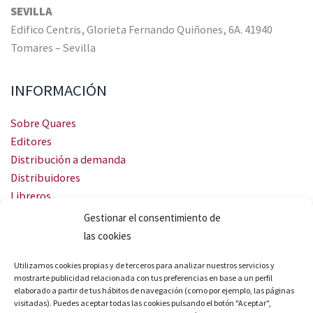
SEVILLA
Edifico Centris, Glorieta Fernando Quiñones, 6A. 41940
Tomares – Sevilla
INFORMACIÓN
Sobre Quares
Editores
Distribución a demanda
Distribuidores
Libreros
Servicio Landingweb
Gestionar el consentimiento de
Crea tu audiobook
las cookies
SÍGUENOS
Utilizamos cookies propias y de terceros para analizar nuestros servicios y
mostrarte publicidad relacionada con tus preferencias en base a un perfil
elaborado a partir de tus hábitos de navegación (como por ejemplo, las páginas
visitadas). Puedes aceptar todas las cookies pulsando el botón "Aceptar",