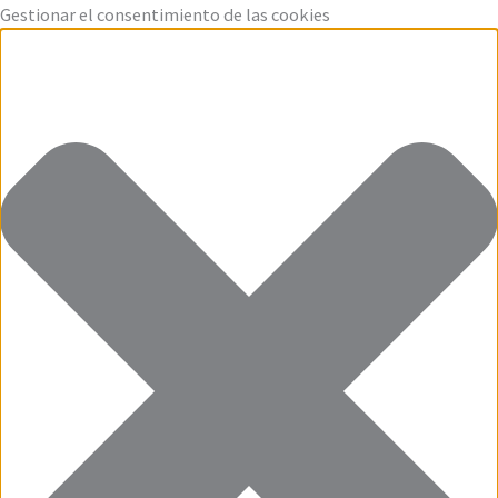
Ir
Funcional
Marketing
Estadísticas
Preferencias
Gestionar el consentimiento de las cookies
al
contenido