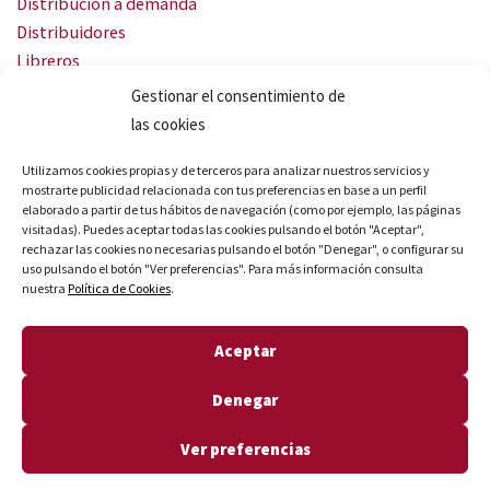
Distribución a demanda
Distribuidores
Libreros
Servicio Landingweb
Gestionar el consentimiento de
Crea tu audiobook
las cookies
SÍGUENOS
Utilizamos cookies propias y de terceros para analizar nuestros servicios y
mostrarte publicidad relacionada con tus preferencias en base a un perfil
elaborado a partir de tus hábitos de navegación (como por ejemplo, las páginas
visitadas). Puedes aceptar todas las cookies pulsando el botón "Aceptar",
rechazar las cookies no necesarias pulsando el botón "Denegar", o configurar su
uso pulsando el botón "Ver preferencias". Para más información consulta
nuestra
Política de Cookies
.
© Quares 2026 Todos los derechos reservados
Aceptar
Aviso legal
Política de privacidad
Denegar
Política de cookies
Declaración de accesibilidad
Ver preferencias