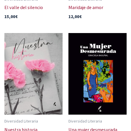
El valle del silencio
Maridaje de amor
15,00
€
12,00
€
Diversidad Literaria
Diversidad Literaria
Nuestra historia
Una mujer desmesurada