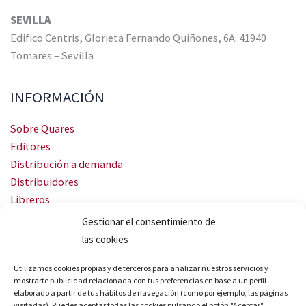
SEVILLA
Edifico Centris, Glorieta Fernando Quiñones, 6A. 41940
Tomares – Sevilla
INFORMACIÓN
Sobre Quares
Editores
Distribución a demanda
Distribuidores
Libreros
Servicio Landingweb
Gestionar el consentimiento de
Crea tu audiobook
las cookies
SÍGUENOS
Utilizamos cookies propias y de terceros para analizar nuestros servicios y
mostrarte publicidad relacionada con tus preferencias en base a un perfil
elaborado a partir de tus hábitos de navegación (como por ejemplo, las páginas
visitadas). Puedes aceptar todas las cookies pulsando el botón "Aceptar",