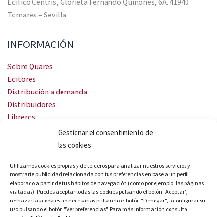
Edifico Centris, Glorieta Fernando Quiñones, 6A. 41940
Tomares – Sevilla
INFORMACIÓN
Sobre Quares
Editores
Distribución a demanda
Distribuidores
Libreros
Servicio Landingweb
Gestionar el consentimiento de
Crea tu audiobook
las cookies
SÍGUENOS
Utilizamos cookies propias y de terceros para analizar nuestros servicios y
mostrarte publicidad relacionada con tus preferencias en base a un perfil
elaborado a partir de tus hábitos de navegación (como por ejemplo, las páginas
visitadas). Puedes aceptar todas las cookies pulsando el botón "Aceptar",
rechazar las cookies no necesarias pulsando el botón "Denegar", o configurar su
uso pulsando el botón "Ver preferencias". Para más información consulta