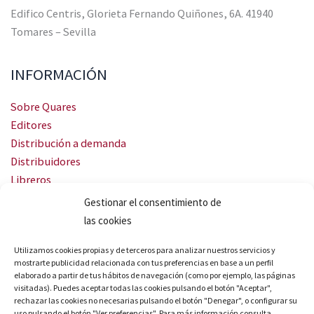
Edifico Centris, Glorieta Fernando Quiñones, 6A. 41940
Tomares – Sevilla
INFORMACIÓN
Sobre Quares
Editores
Distribución a demanda
Distribuidores
Libreros
Servicio Landingweb
Gestionar el consentimiento de
Crea tu audiobook
las cookies
SÍGUENOS
Utilizamos cookies propias y de terceros para analizar nuestros servicios y
mostrarte publicidad relacionada con tus preferencias en base a un perfil
elaborado a partir de tus hábitos de navegación (como por ejemplo, las páginas
visitadas). Puedes aceptar todas las cookies pulsando el botón "Aceptar",
rechazar las cookies no necesarias pulsando el botón "Denegar", o configurar su
uso pulsando el botón "Ver preferencias". Para más información consulta