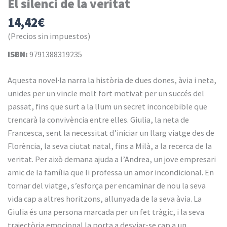
El silenci de la veritat
14,42
€
(Precios sin impuestos)
ISBN:
9791388319235
Aquesta novel·la narra la història de dues dones, àvia i neta,
unides per un vincle molt fort motivat per un succés del
passat, fins que surt a la llum un secret inconcebible que
trencarà la convivència entre elles. Giulia, la neta de
Francesca, sent la necessitat d’iniciar un llarg viatge des de
Florència, la seva ciutat natal, fins a Milà, a la recerca de la
veritat. Per això demana ajuda a l’Andrea, un jove empresari
amic de la família que li professa un amor incondicional. En
tornar del viatge, s’esforça per encaminar de nou la seva
vida cap a altres horitzons, allunyada de la seva àvia. La
Giulia és una persona marcada per un fet tràgic, i la seva
trajectòria emocional la porta a desviar-se cap a un