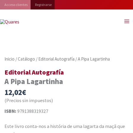
Ir
Acceso clientes
Registrarse
al
contenido
Inicio
/
Catálogo
/
Editorial Autografía
/ A Pipa Lagartinha
Editorial Autografía
A Pipa Lagartinha
12,02
€
(Precios sin impuestos)
ISBN:
9791388319327
Este livro conta-nos a história de uma lagarta da maçã que