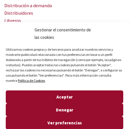
Distribución a demanda
Distribuidores
Libreros
Servicio Landingweb
Gestionar el consentimiento de
Crea tu audiobook
las cookies
SÍGUENOS
Utilizamos cookies propias y de terceros para analizar nuestros servicios y
mostrarte publicidad relacionada con tus preferencias en base a un perfil
elaborado a partir de tus hábitos de navegación (como por ejemplo, las páginas
visitadas). Puedes aceptar todas las cookies pulsando el botón "Aceptar",
rechazar las cookies no necesarias pulsando el botón "Denegar", o configurar su
uso pulsando el botón "Ver preferencias". Para más información consulta
nuestra
Política de Cookies
.
© Quares 2026 Todos los derechos reservados
Aceptar
Aviso legal
Política de privacidad
Denegar
Política de cookies
Declaración de accesibilidad
Ver preferencias