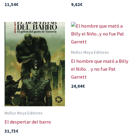
11,54
€
9,62
€
Muñoz Moya Editores
El hombre que mató a Billy
el Niño…y no fue Pat
Garrett
24,04
€
Muñoz Moya Editores
El despertar del barro
31,73
€