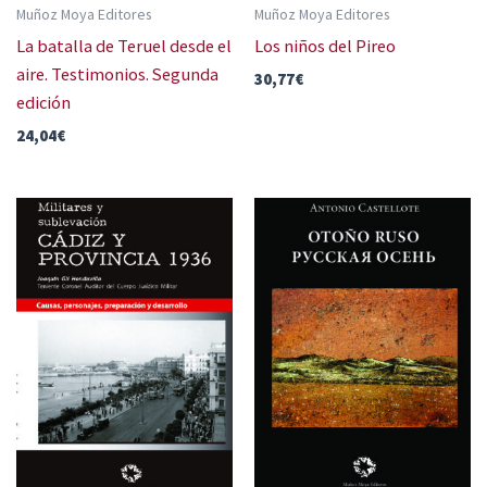
Muñoz Moya Editores
Muñoz Moya Editores
La batalla de Teruel desde el
Los niños del Pireo
aire. Testimonios. Segunda
30,77
€
edición
24,04
€