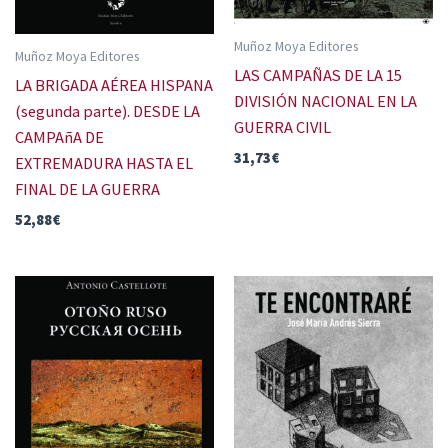
Muñoz Moya Editores
Muñoz Moya Editores
LAS CAMPAÑAS DE LA 15
LA BRIGADA AÉREA HISPANA
DIVISIÓN NACIONAL EN LA
(segunda parte). DESDE LA
GUERRA CIVIL
CAMPAñA DE
31,73
€
EXTREMADURA HASTA EL
FINAL DE LA GUERRA
52,88
€