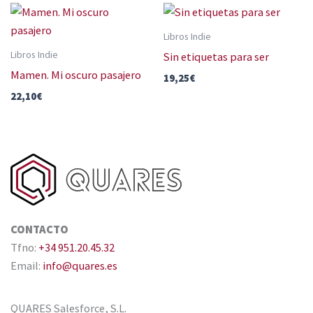
Libros Indie
Libros Indie
Sin etiquetas para ser
Mamen. Mi oscuro pasajero
19,25
€
22,10
€
CONTACTO
Tfno:
+34 951.20.45.32
Email:
info@quares.es
QUARES Salesforce, S.L.