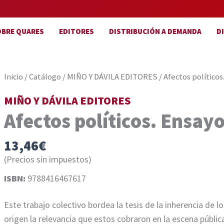
OBRE QUARES
EDITORES
DISTRIBUCIÓN A DEMANDA
D
Inicio
/
Catálogo
/
MIÑO Y DÁVILA EDITORES
/ Afectos político
MIÑO Y DÁVILA EDITORES
Afectos políticos. Ensay
13,46
€
(Precios sin impuestos)
ISBN:
9788416467617
Este trabajo colectivo bordea la tesis de la inherencia de 
origen la relevancia que estos cobraron en la escena pública