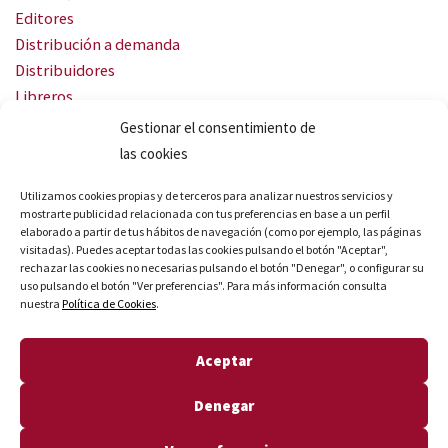
Editores
Distribución a demanda
Distribuidores
Libreros
Servicio Landingweb
Gestionar el consentimiento de
Crea tu audiobook
las cookies
SÍGUENOS
Utilizamos cookies propias y de terceros para analizar nuestros servicios y
mostrarte publicidad relacionada con tus preferencias en base a un perfil
elaborado a partir de tus hábitos de navegación (como por ejemplo, las páginas
visitadas). Puedes aceptar todas las cookies pulsando el botón "Aceptar",
rechazar las cookies no necesarias pulsando el botón "Denegar", o configurar su
uso pulsando el botón "Ver preferencias". Para más información consulta
nuestra
Política de Cookies
.
© Quares 2026 Todos los derechos reservados
Aceptar
Aviso legal
Política de privacidad
Denegar
Política de cookies
Declaración de accesibilidad