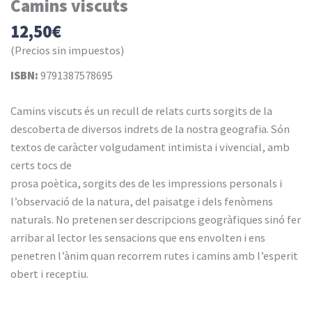
Camins viscuts
12,50
€
(Precios sin impuestos)
ISBN:
9791387578695
Camins viscuts és un recull de relats curts sorgits de la
descoberta de diversos indrets de la nostra geografia. Són
textos de caràcter volgudament intimista i vivencial, amb
certs tocs de
prosa poètica, sorgits des de les impressions personals i
l’observació de la natura, del paisatge i dels fenòmens
naturals. No pretenen ser descripcions geogràfiques sinó fer
arribar al lector les sensacions que ens envolten i ens
penetren l’ànim quan recorrem rutes i camins amb l’esperit
obert i receptiu.