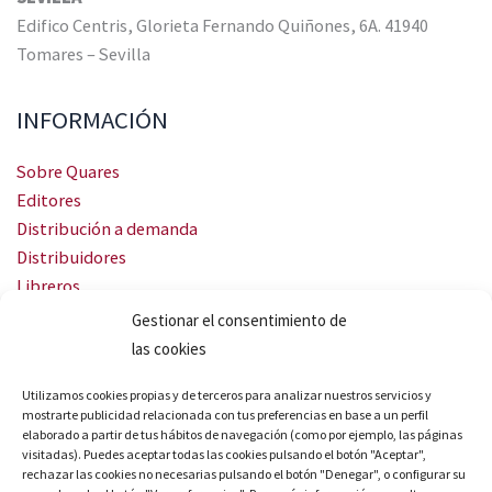
Edifico Centris, Glorieta Fernando Quiñones, 6A. 41940
Tomares – Sevilla
INFORMACIÓN
Sobre Quares
Editores
Distribución a demanda
Distribuidores
Libreros
Servicio Landingweb
Gestionar el consentimiento de
Crea tu audiobook
las cookies
SÍGUENOS
Utilizamos cookies propias y de terceros para analizar nuestros servicios y
mostrarte publicidad relacionada con tus preferencias en base a un perfil
elaborado a partir de tus hábitos de navegación (como por ejemplo, las páginas
visitadas). Puedes aceptar todas las cookies pulsando el botón "Aceptar",
rechazar las cookies no necesarias pulsando el botón "Denegar", o configurar su