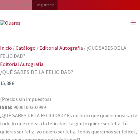
Ir
Acceso clientes
Registrarse
al
contenido
Inicio
/
Catálogo
/
Editorial Autografía
/ ¿QUÉ SABES DE LA
FELICIDAD?
Editorial Autografía
¿QUÉ SABES DE LA FELICIDAD?
15,38
€
(Precios sin impuestos)
ISBN:
9000100302999
¿QUÉ SABES DE LA FELICIDAD? Es un libro que quiere mostrarte
todo lo que rodea a la felicidad. La gente quiere ser feliz, tú
quieres ser feliz, yo quiero ser feliz, todos queremos ser felices,
pero ¿qué conocemos de la felicidad?