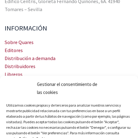
Edifico Centris, Glorieta Fernando Quiñones, 6A. 41940
Tomares – Sevilla
INFORMACIÓN
Sobre Quares
Editores
Distribución a demanda
Distribuidores
Libreros
Servicio Landingweb
Gestionar el consentimiento de
Crea tu audiobook
las cookies
SÍGUENOS
Utilizamos cookies propias y de terceros para analizar nuestros servicios y
mostrarte publicidad relacionada con tus preferencias en base a un perfil
elaborado a partir de tus hábitos de navegación (como por ejemplo, las páginas
visitadas). Puedes aceptar todas las cookies pulsando el botón "Aceptar",
rechazar las cookies no necesarias pulsando el botón "Denegar", o configurar su
uso pulsando el botón "Ver preferencias". Para más información consulta