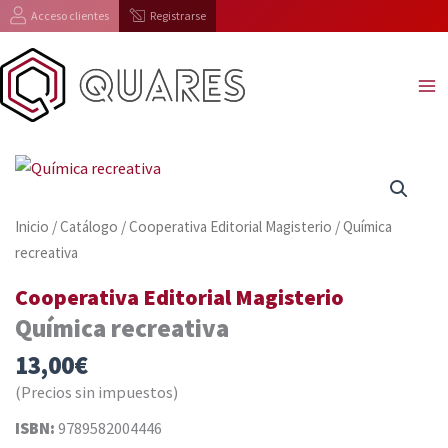
Ir
Acceso clientes
Registrarse
al
contenido
Inicio
/
Catálogo
/
Cooperativa Editorial Magisterio
/ Química
recreativa
Cooperativa Editorial Magisterio
Química recreativa
13,00
€
(Precios sin impuestos)
ISBN:
9789582004446