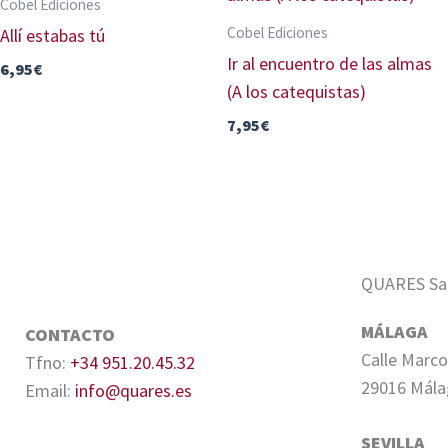
Cobel Ediciones
Cobel Ediciones
Allí estabas tú
Ir al encuentro de las almas
6,95
€
(A los catequistas)
7,95
€
QUARES Sale
MÁLAGA
CONTACTO
Calle Marco
Tfno:
+34 951.20.45.32
29016 Mála
Email:
info@quares.es
SEVILLA