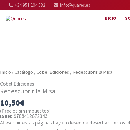
Ir
+34 951 204 532
info@quares.es
al
INICIO
S
contenido
Inicio
/
Catálogo
/
Cobel Ediciones
/ Redescubrir la Misa
Cobel Ediciones
Redescubrir la Misa
10,50
€
(Precios sin impuestos)
ISBN:
9788412672343
Al escribir estas páginas hay un deseo de desechar ciertos 