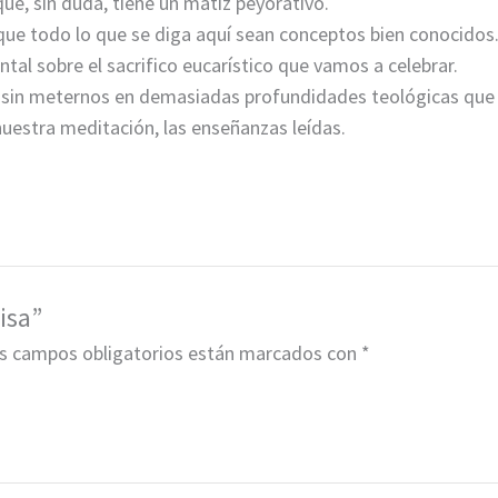
ue, sin duda, tiene un matiz peyorativo.
r que todo lo que se diga aquí sean conceptos bien ­conocido
tal sobre el sacrifico eucarístico que ­vamos a celebrar.
, sin meternos en demasiadas profundidades teológicas que
estra meditación, las ­enseñanzas leídas.
isa”
s campos obligatorios están marcados con
*