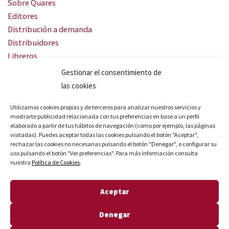
Sobre Quares
Editores
Distribución a demanda
Distribuidores
Libreros
Servicio Landingweb
Gestionar el consentimiento de
Crea tu audiobook
las cookies
SÍGUENOS
Utilizamos cookies propias y de terceros para analizar nuestros servicios y
mostrarte publicidad relacionada con tus preferencias en base a un perfil
elaborado a partir de tus hábitos de navegación (como por ejemplo, las páginas
visitadas). Puedes aceptar todas las cookies pulsando el botón "Aceptar",
rechazar las cookies no necesarias pulsando el botón "Denegar", o configurar su
uso pulsando el botón "Ver preferencias". Para más información consulta
nuestra
Política de Cookies
.
© Quares 2026 Todos los derechos reservados
Aceptar
Aviso legal
Política de privacidad
Denegar
Política de cookies